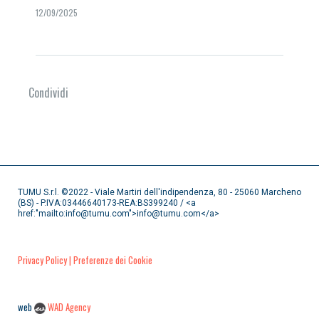
12/09/2025
Condividi
TUMU S.r.l. ©2022 - Viale Martiri dell'indipendenza, 80 - 25060 Marcheno
(BS) - P.IVA:03446640173-REA:BS399240 / <a
href:"mailto:info@tumu.com">info@tumu.com</a>
Privacy Policy
| Preferenze dei Cookie
web
WAD Agency